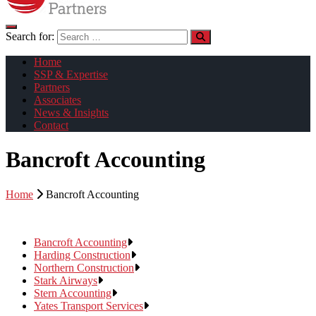
Search for:
Home
SSP & Expertise
Partners
Associates
News & Insights
Contact
Bancroft Accounting
Home
Bancroft Accounting
Bancroft Accounting
Harding Construction
Northern Construction
Stark Airways
Stern Accounting
Yates Transport Services