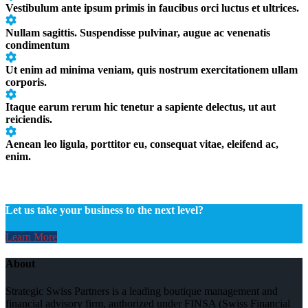
Vestibulum ante ipsum primis in faucibus orci luctus et ultrices.
Nullam sagittis. Suspendisse pulvinar, augue ac venenatis
condimentum
Ut enim ad minima veniam, quis nostrum exercitationem ullam
corporis.
Itaque earum rerum hic tenetur a sapiente delectus, ut aut
reiciendis.
Aenean leo ligula, porttitor eu, consequat vitae, eleifend ac,
enim.
Let us take your business to the next level?
Learn More
About
Strategic Swiss Partners is a leading boutique management and
financial advisory firm, authorized under FINSA (Swiss Financial