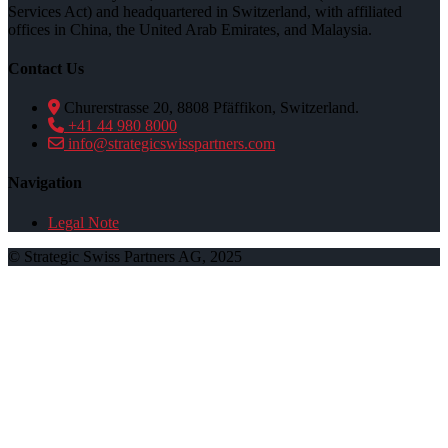
Services Act) and headquartered in Switzerland, with affiliated
offices in China, the United Arab Emirates, and Malaysia.
Contact Us
Churerstrasse 20, 8808 Pfäffikon, Switzerland.
+41 44 980 8000
info@strategicswisspartners.com
Navigation
Legal Note
© Strategic Swiss Partners AG, 2025