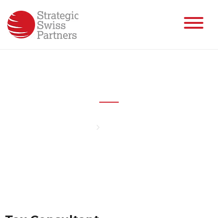
Tax Consultant
Home
Tax Consultant