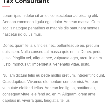
Tax Consultant
Lorem ipsum dolor sit amet, consectetuer adipiscing elit.
Aenean commodo ligula eget dolor. Aenean massa. Cum
sociis natoque penatibus et magnis dis parturient montes,
nascetur ridiculus mus.
Donec quam felis, ultricies nec, pellentesque eu, pretium
quis, sem. Nulla consequat massa quis enim. Donec pede
justo, fringilla vel, aliquet nec, vulputate eget, arcu. In enim
justo, rhoncus ut, imperdiet a, venenatis vitae, justo.
Nullam dictum felis eu pede mollis pretium. Integer tincidunt.
Cras dapibus. Vivamus elementum semper nisi. Aenean
vulputate eleifend tellus. Aenean leo ligula, porttitor eu,
consequat vitae, eleifend ac, enim. Aliquam lorem ante,
dapibus in, viverra quis, feugiat a, tellus