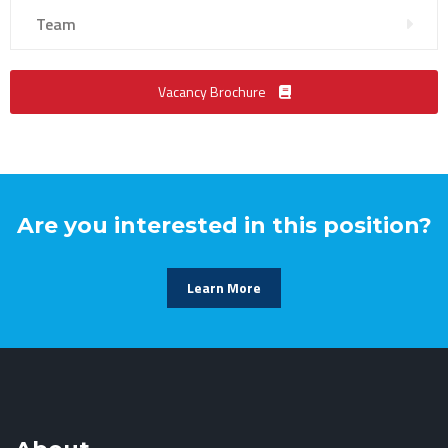
Team
Vacancy Brochure
Are you interested in this position?
Learn More