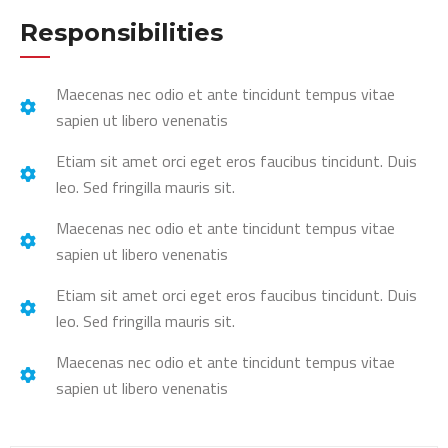
Responsibilities
Maecenas nec odio et ante tincidunt tempus vitae
sapien ut libero venenatis
Etiam sit amet orci eget eros faucibus tincidunt. Duis
leo. Sed fringilla mauris sit.
Maecenas nec odio et ante tincidunt tempus vitae
sapien ut libero venenatis
Etiam sit amet orci eget eros faucibus tincidunt. Duis
leo. Sed fringilla mauris sit.
Maecenas nec odio et ante tincidunt tempus vitae
sapien ut libero venenatis